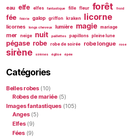
forêt
elfe
eau
elfes
fille
fleur
fantastique
froid
licorne
fée
galop
griffon
kraken
féérie
magie
licornes
lumière
mariage
longs cheveux
nuit
mer
neige
papillons
pleine lune
paillettes
pégase
robe
robe longue
robe de soirée
rose
sirène
sirènes
église
épée
Catégories
Belles robes
(10)
Robes de mariée
(5)
Images fantastiques
(105)
Anges
(5)
Elfes
(9)
Fées
(9)