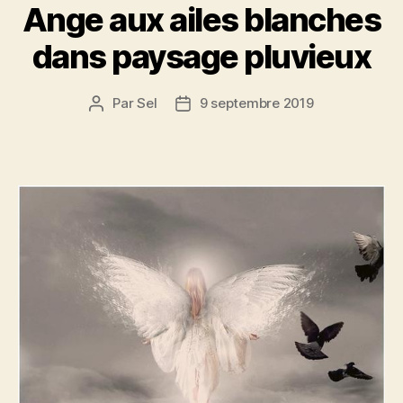
Ange aux ailes blanches
dans paysage pluvieux
Par
Sel
9 septembre 2019
Auteur
Date
de
de
l’article
l’article