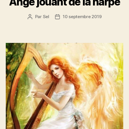
Ange jouant de la harpe
Par
Sel
10 septembre 2019
Auteur
Date
de
de
l’article
l’article