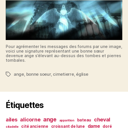
Pour agrémenter les messages des forums par une image,
voici une signature représentant une bonne sœur
devenue ange s’élevant au-dessus des tombes et pierres
tombales.
ange
,
bonne soeur
,
cimetierre
,
église
Étiquettes
Étiquettes
ange
ailes
alicorne
cheval
bateau
apparition
dame
cité ancienne
croissant de lune
doré
citadelle