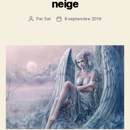
neige
Par
Sel
8 septembre 2019
Auteur
Date
de
de
l’article
l’article