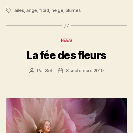
ailes
,
ange
,
froid
,
neige
,
plumes
Étiquettes
Catégories
FÉES
La fée des fleurs
Par
Sel
8 septembre 2019
Auteur
Date
de
de
l’article
l’article