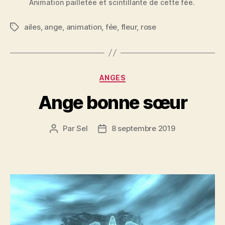
Animation pailletée et scintillante de cette fée.
ailes
,
ange
,
animation
,
fée
,
fleur
,
rose
Étiquettes
Catégories
ANGES
Ange bonne sœur
Par
Sel
8 septembre 2019
Auteur
Date
de
de
l’article
l’article