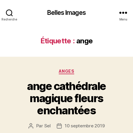
Belles Images
Recherche
Menu
Étiquette :
ange
Catégories
ANGES
ange cathédrale
magique fleurs
enchantées
Par
Sel
10 septembre 2019
Auteur
Date
de
de