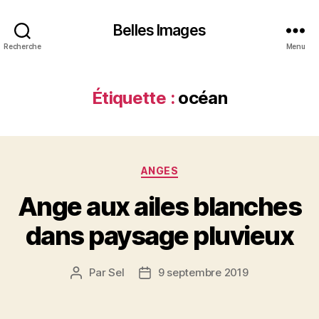
Belles Images
Recherche
Menu
Étiquette :
océan
Catégories
ANGES
Ange aux ailes blanches
dans paysage pluvieux
Par
Sel
9 septembre 2019
Auteur
Date
de
de
l’article
l’article