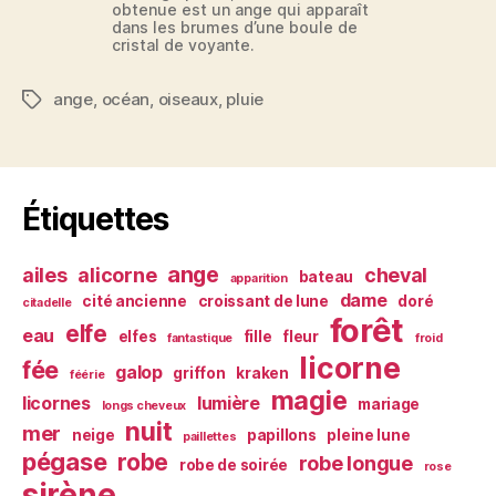
obtenue est un ange qui apparaît
dans les brumes d’une boule de
cristal de voyante.
ange
,
océan
,
oiseaux
,
pluie
Étiquettes
Étiquettes
ange
ailes
alicorne
cheval
bateau
apparition
dame
cité ancienne
croissant de lune
doré
citadelle
forêt
elfe
eau
elfes
fille
fleur
fantastique
froid
licorne
fée
galop
griffon
kraken
féérie
magie
licornes
lumière
mariage
longs cheveux
nuit
mer
neige
papillons
pleine lune
paillettes
pégase
robe
robe longue
robe de soirée
rose
sirène