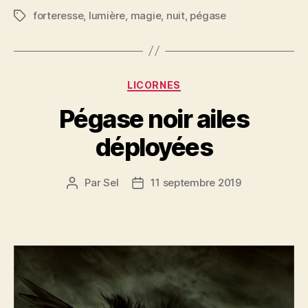
forteresse
,
lumière
,
magie
,
nuit
,
pégase
Étiquettes
Catégories
LICORNES
Pégase noir ailes
déployées
Par
Sel
11 septembre 2019
Auteur
Date
de
de
l’article
l’article