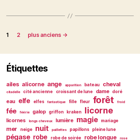
Navigation
1
2
plus anciens
→
des
articles
Étiquettes
ange
ailes
alicorne
cheval
bateau
apparition
dame
cité ancienne
croissant de lune
doré
citadelle
forêt
elfe
eau
elfes
fille
fleur
fantastique
froid
licorne
fée
galop
griffon
kraken
féérie
magie
licornes
lumière
mariage
longs cheveux
nuit
mer
neige
papillons
pleine lune
paillettes
pégase
robe
robe longue
robe de soirée
rose