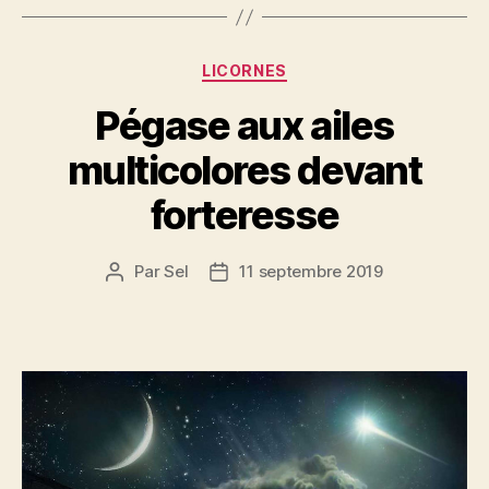
Catégories
LICORNES
Pégase aux ailes
multicolores devant
forteresse
Par
Sel
11 septembre 2019
Auteur
Date
de
de
l’article
l’article