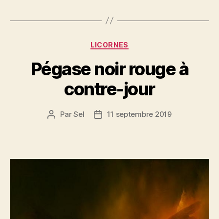
Catégories
LICORNES
Pégase noir rouge à
contre-jour
Par
Sel
11 septembre 2019
Auteur
Date
de
de
l’article
l’article