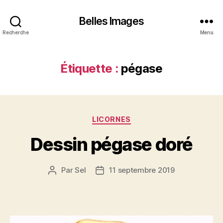
Belles Images
Recherche
Menu
Étiquette :
pégase
Catégories
LICORNES
Dessin pégase doré
Par
Sel
11 septembre 2019
Auteur
Date
de
de
l’article
l’article