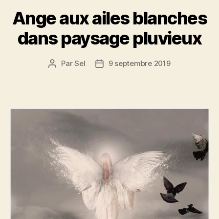
Ange aux ailes blanches
dans paysage pluvieux
Par
Sel
9 septembre 2019
Auteur
Date
de
de
l’article
l’article