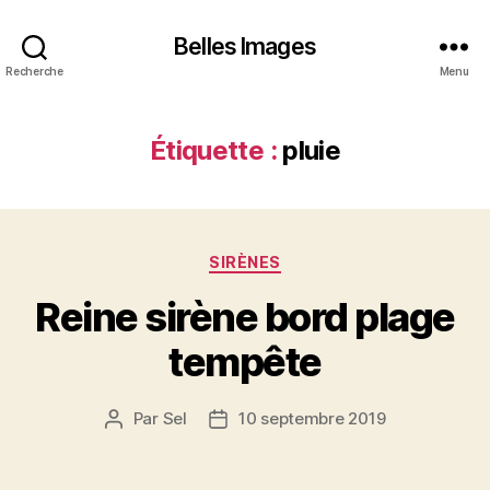
Belles Images
Recherche
Menu
Étiquette :
pluie
Catégories
SIRÈNES
Reine sirène bord plage
tempête
Par
Sel
10 septembre 2019
Auteur
Date
de
de
l’article
l’article