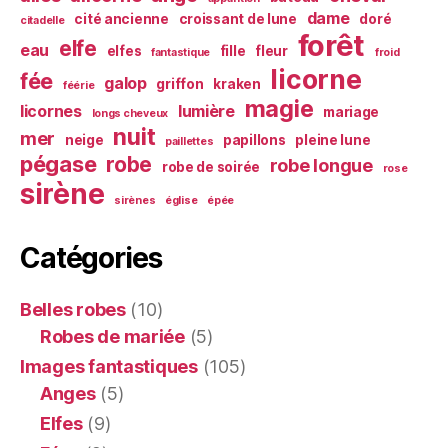
dame
cité ancienne
croissant de lune
doré
citadelle
forêt
elfe
eau
elfes
fille
fleur
fantastique
froid
licorne
fée
galop
griffon
kraken
féérie
magie
licornes
lumière
mariage
longs cheveux
nuit
mer
neige
papillons
pleine lune
paillettes
pégase
robe
robe longue
robe de soirée
rose
sirène
sirènes
église
épée
Catégories
Belles robes
(10)
Robes de mariée
(5)
Images fantastiques
(105)
Anges
(5)
Elfes
(9)