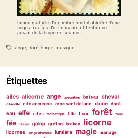
Image gratuite d’un timbre postal oblitéré d’une
ange aux ailes d’or souriante et tentatrice
jouant de la harpe en souriant.
ange
,
doré
,
harpe
,
musique
Étiquettes
Étiquettes
ange
ailes
alicorne
cheval
bateau
apparition
dame
cité ancienne
croissant de lune
doré
citadelle
forêt
elfe
eau
elfes
fille
fleur
fantastique
froid
licorne
fée
galop
griffon
kraken
féérie
magie
licornes
lumière
mariage
longs cheveux