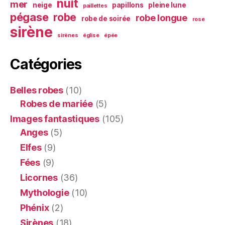
nuit
mer
neige
papillons
pleine lune
paillettes
pégase
robe
robe longue
robe de soirée
rose
sirène
sirènes
église
épée
Catégories
Belles robes
(10)
Robes de mariée
(5)
Images fantastiques
(105)
Anges
(5)
Elfes
(9)
Fées
(9)
Licornes
(36)
Mythologie
(10)
Phénix
(2)
Sirènes
(18)