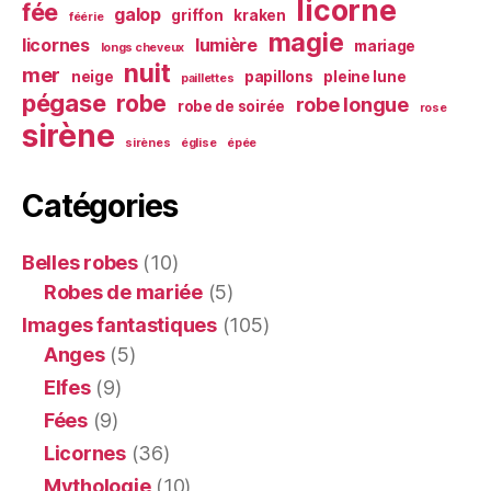
licorne
fée
galop
griffon
kraken
féérie
magie
licornes
lumière
mariage
longs cheveux
nuit
mer
neige
papillons
pleine lune
paillettes
pégase
robe
robe longue
robe de soirée
rose
sirène
sirènes
église
épée
Catégories
Belles robes
(10)
Robes de mariée
(5)
Images fantastiques
(105)
Anges
(5)
Elfes
(9)
Fées
(9)
Licornes
(36)
Mythologie
(10)