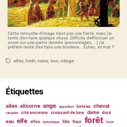
Cette retouche d’image n’est pas une fierté, mais j’ai
tenté d’en faire quelque chose. Difficile d’effectuer un
zoom sur une partie donnée (personnages, …) j’ai
préféré tenté d’en faire une broderie… Echec, et mat ?
elfes
,
forêt
,
nains
,
tour
,
village
Étiquettes
Étiquettes
ange
ailes
alicorne
cheval
bateau
apparition
dame
cité ancienne
croissant de lune
doré
citadelle
forêt
elfe
eau
elfes
fille
fleur
fantastique
froid