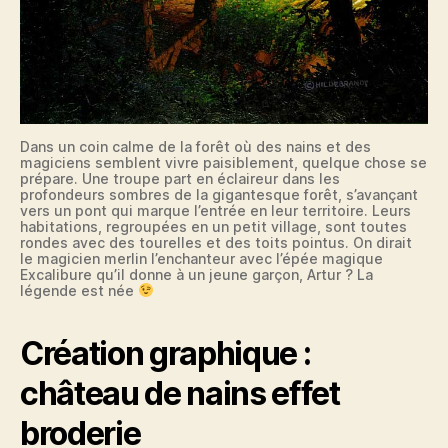
Dans un coin calme de la forêt où des nains et des
magiciens semblent vivre paisiblement, quelque chose se
prépare. Une troupe part en éclaireur dans les
profondeurs sombres de la gigantesque forêt, s’avançant
vers un pont qui marque l’entrée en leur territoire. Leurs
habitations, regroupées en un petit village, sont toutes
rondes avec des tourelles et des toits pointus. On dirait
le magicien merlin l’enchanteur avec l’épée magique
Excalibure qu’il donne à un jeune garçon, Artur ? La
légende est née
Création graphique :
château de nains effet
broderie