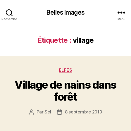
Belles Images
Recherche
Menu
Étiquette :
village
Catégories
ELFES
Village de nains dans
forêt
Par
Sel
8 septembre 2019
Auteur
Date
de
de
l’article
l’article