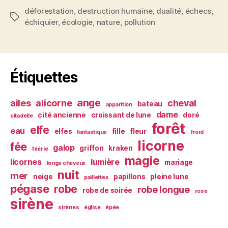
déforestation
,
destruction humaine
,
dualité
,
échecs
,
Étiquettes
échiquier
,
écologie
,
nature
,
pollution
Étiquettes
ange
ailes
alicorne
cheval
bateau
apparition
dame
cité ancienne
croissant de lune
doré
citadelle
forêt
elfe
eau
elfes
fille
fleur
fantastique
froid
licorne
fée
galop
griffon
kraken
féérie
magie
licornes
lumière
mariage
longs cheveux
nuit
mer
neige
papillons
pleine lune
paillettes
pégase
robe
robe longue
robe de soirée
rose
sirène
sirènes
église
épée