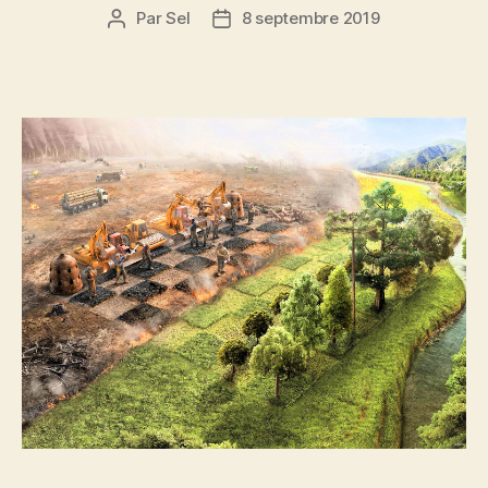
Par
Sel
8 septembre 2019
Auteur
Date
de
de
l’article
l’article