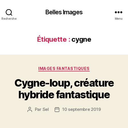
Belles Images
Recherche
Menu
Étiquette :
cygne
Catégories
IMAGES FANTASTIQUES
Cygne-loup, créature
hybride fantastique
Par
Sel
10 septembre 2019
Auteur
Date
de
de
l’article
l’article