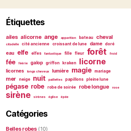
Étiquettes
ange
ailes
alicorne
cheval
bateau
apparition
dame
cité ancienne
croissant de lune
doré
citadelle
forêt
elfe
eau
elfes
fille
fleur
fantastique
froid
licorne
fée
galop
griffon
kraken
féérie
magie
licornes
lumière
mariage
longs cheveux
nuit
mer
neige
papillons
pleine lune
paillettes
pégase
robe
robe longue
robe de soirée
rose
sirène
sirènes
église
épée
Catégories
Belles robes
(10)