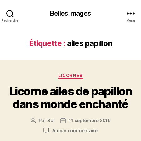
Belles Images
Recherche
Menu
Étiquette :
ailes papillon
Catégories
LICORNES
Licorne ailes de papillon
dans monde enchanté
Par
Sel
11 septembre 2019
Auteur
Date
de
de
sur
Aucun commentaire
l’article
l’article
Licorne