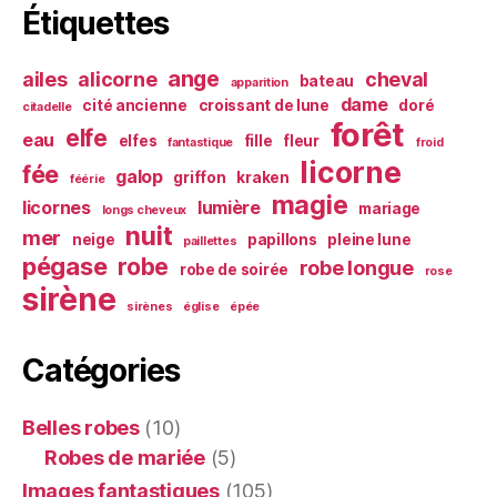
Étiquettes
ange
ailes
alicorne
cheval
bateau
apparition
dame
cité ancienne
croissant de lune
doré
citadelle
forêt
elfe
eau
elfes
fille
fleur
fantastique
froid
licorne
fée
galop
griffon
kraken
féérie
magie
licornes
lumière
mariage
longs cheveux
nuit
mer
neige
papillons
pleine lune
paillettes
pégase
robe
robe longue
robe de soirée
rose
sirène
sirènes
église
épée
Catégories
Belles robes
(10)
Robes de mariée
(5)
Images fantastiques
(105)