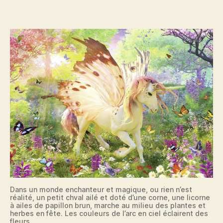
ailes
de
papillon
dans
monde
enchanté
Dans un monde enchanteur et magique, ou rien n’est
réalité, un petit chval ailé et doté d’une corne, une licorne
à ailes de papillon brun, marche au milieu des plantes et
herbes en fête. Les couleurs de l’arc en ciel éclairent des
fleurs.