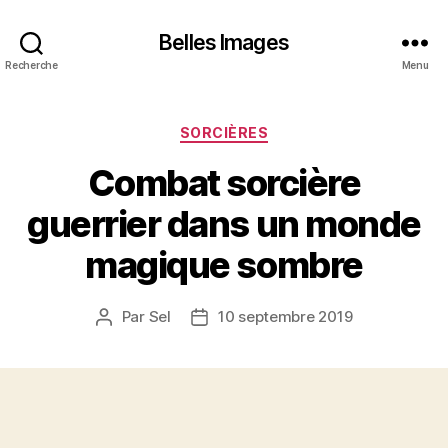
Belles Images
Recherche
Menu
Catégories
SORCIÈRES
Combat sorcière
guerrier dans un monde
magique sombre
Par
Sel
10 septembre 2019
Auteur
Date
de
de
l’article
l’article