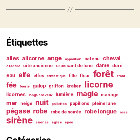
Étiquettes
ange
ailes
alicorne
cheval
bateau
apparition
dame
cité ancienne
croissant de lune
doré
citadelle
forêt
elfe
eau
elfes
fille
fleur
fantastique
froid
licorne
fée
galop
griffon
kraken
féérie
magie
licornes
lumière
mariage
longs cheveux
nuit
mer
neige
papillons
pleine lune
paillettes
pégase
robe
robe longue
robe de soirée
rose
sirène
sirènes
église
épée