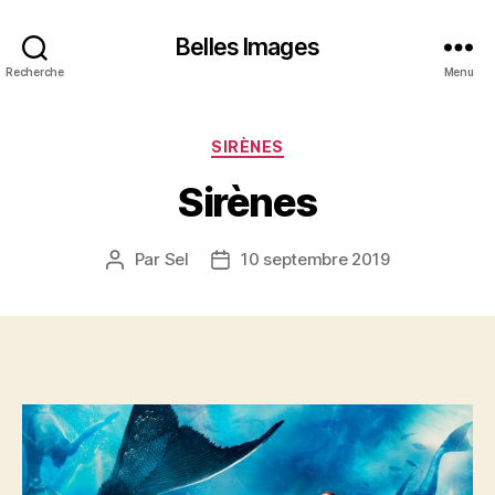
Belles Images
Recherche
Menu
Catégories
SIRÈNES
Sirènes
Par
Sel
10 septembre 2019
Auteur
Date
de
de
l’article
l’article