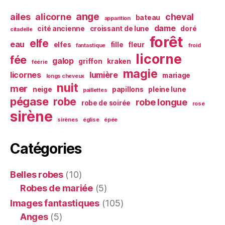
ange
ailes
alicorne
cheval
bateau
apparition
dame
cité ancienne
croissant de lune
doré
citadelle
forêt
elfe
eau
elfes
fille
fleur
fantastique
froid
licorne
fée
galop
griffon
kraken
féérie
magie
licornes
lumière
mariage
longs cheveux
nuit
mer
neige
papillons
pleine lune
paillettes
pégase
robe
robe longue
robe de soirée
rose
sirène
sirènes
église
épée
Catégories
Belles robes
(10)
Robes de mariée
(5)
Images fantastiques
(105)
Anges
(5)