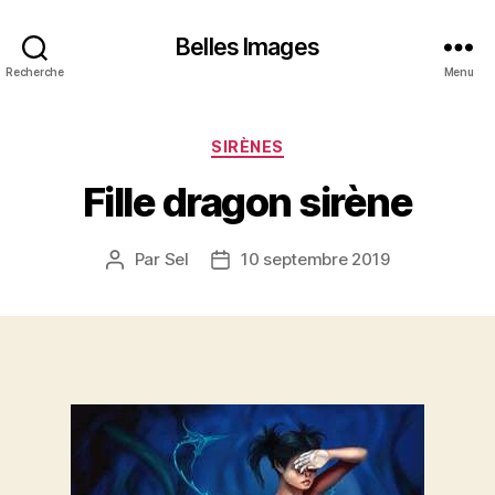
Belles Images
Recherche
Menu
Catégories
SIRÈNES
Fille dragon sirène
Par
Sel
10 septembre 2019
Auteur
Date
de
de
l’article
l’article