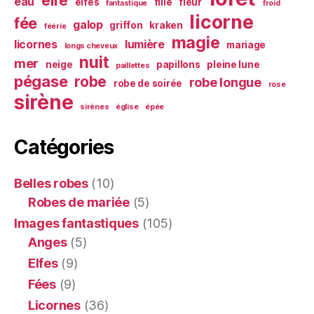
elfe
eau
elfes
fille
fleur
fantastique
froid
licorne
fée
galop
griffon
kraken
féérie
magie
licornes
lumière
mariage
longs cheveux
nuit
mer
neige
papillons
pleine lune
paillettes
pégase
robe
robe longue
robe de soirée
rose
sirène
sirènes
église
épée
Catégories
Belles robes
(10)
Robes de mariée
(5)
Images fantastiques
(105)
Anges
(5)
Elfes
(9)
Fées
(9)
Licornes
(36)