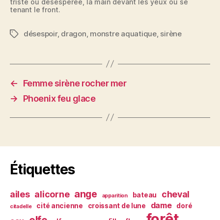
triste ou désespérée, la main devant les yeux ou se
tenant le front.
désespoir
,
dragon
,
monstre aquatique
,
sirène
Étiquettes
←
Femme sirène rocher mer
→
Phoenix feu glace
Étiquettes
ange
ailes
alicorne
cheval
bateau
apparition
dame
cité ancienne
croissant de lune
doré
citadelle
forêt