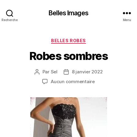
Belles Images
Recherche
Menu
Catégories
BELLES ROBES
Robes sombres
Par
Sel
8 janvier 2022
Auteur
Date
de
de
sur
Aucun commentaire
l’article
l’article
Robes
sombres