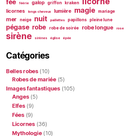
licorne
fée
galop
griffon
kraken
féérie
magie
licornes
lumière
mariage
longs cheveux
nuit
mer
neige
papillons
pleine lune
paillettes
pégase
robe
robe longue
robe de soirée
rose
sirène
sirènes
église
épée
Catégories
Belles robes
(10)
Robes de mariée
(5)
Images fantastiques
(105)
Anges
(5)
Elfes
(9)
Fées
(9)
Licornes
(36)
Mythologie
(10)