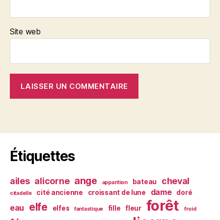
Site web
Étiquettes
ange
ailes
alicorne
cheval
bateau
apparition
dame
cité ancienne
croissant de lune
doré
citadelle
forêt
elfe
eau
elfes
fille
fleur
fantastique
froid